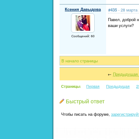
Ксения Давыдова
#435
- 28 марта 
Павел, доброй н
ваши услуги?
Сообщений: 60
В начало страницы
←
Предыдущая 
Страницы:
Первая
Предыдущая
2
Быстрый ответ
Чтобы писать на форуме,
зарегистрируй