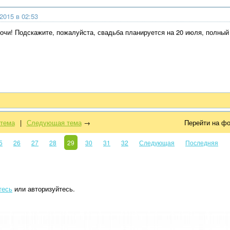
2015 в 02:53
очи! Подскажите, пожалуйста, свадьба планируется на 20 июля, полный
тема
|
Следующая тема
→
Перейти на ф
5
26
27
28
29
30
31
32
Следующая
Последняя
тесь
или авторизуйтесь.