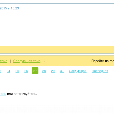
2015 в 15:23
тема
|
Следующая тема
→
Перейти на ф
3
24
25
26
27
28
29
30
Следующая
Последняя
тесь
или авторизуйтесь.