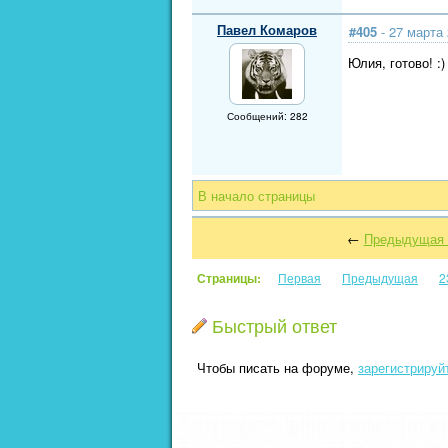
Павел Комаров
#405
- 27 марта 
Юлия, готово! :)
Сообщений: 282
В начало страницы
←
Предыдущая 
Страницы:
Первая
Предыдущая
2
Быстрый ответ
Чтобы писать на форуме,
зарегистрируй